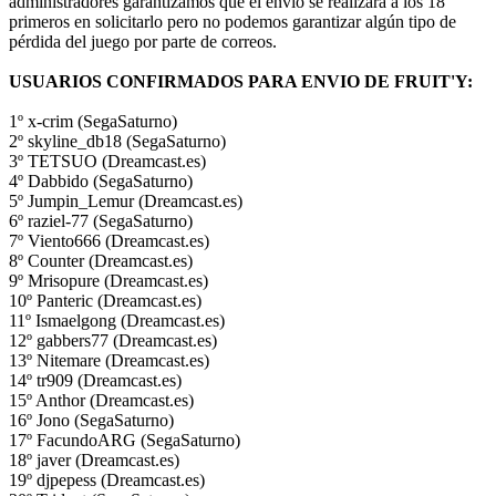
administradores garantizamos que el envío se realizará a los 18
primeros en solicitarlo pero no podemos garantizar algún tipo de
pérdida del juego por parte de correos.
USUARIOS CONFIRMADOS PARA ENVIO DE FRUIT'Y:
1º x-crim (SegaSaturno)
2º skyline_db18 (SegaSaturno)
3º TETSUO (Dreamcast.es)
4º Dabbido (SegaSaturno)
5º Jumpin_Lemur (Dreamcast.es)
6º raziel-77 (SegaSaturno)
7º Viento666 (Dreamcast.es)
8º Counter (Dreamcast.es)
9º Mrisopure (Dreamcast.es)
10º Panteric (Dreamcast.es)
11º Ismaelgong (Dreamcast.es)
12º gabbers77 (Dreamcast.es)
13º Nitemare (Dreamcast.es)
14º tr909 (Dreamcast.es)
15º Anthor (Dreamcast.es)
16º Jono (SegaSaturno)
17º FacundoARG (SegaSaturno)
18º javer (Dreamcast.es)
19º djpepess (Dreamcast.es)