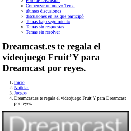
Foro de Discusión
Comenzar un nuevo Tema
últimas discusiones
discusiones en las que participó
Temas bajo seguimiento
Temas sin respuestas
Temas sin resolver
Dreamcast.es te regala el
videojuego Fruit’Y para
Dreamcast por reyes.
Inicio
Noticias
Juegos
Dreamcast.es te regala el videojuego Fruit’Y para Dreamcast
por reyes.