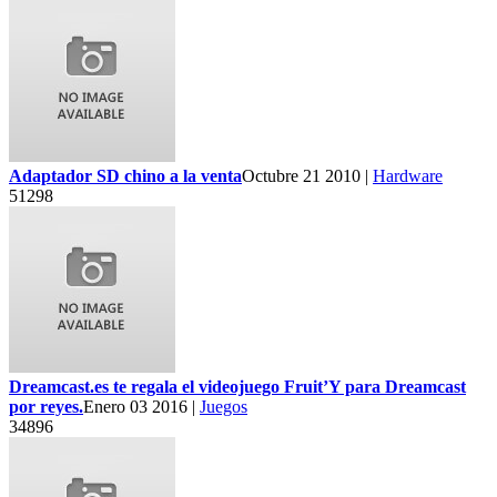
Adaptador SD chino a la venta
Octubre 21 2010 |
Hardware
51298
Dreamcast.es te regala el videojuego Fruit’Y para Dreamcast
por reyes.
Enero 03 2016 |
Juegos
34896