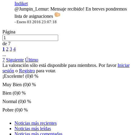
Indiket
@Jumpin_Lemur
: Mensaje recibido! En breves pondremos
lista de asignaciones
-
Enero 03 2016 23:07:18
Página
de 7
1
2
3
4
...
7
Siguiente
Último
La valoración sólo está disponible para miembros. Por favor
Iniciar
sesión
o
Registro
para votar.
¡Excelente! (0)
0 %
Muy Bien (0)
0 %
Bien (0)
0 %
Normal (0)
0 %
Pobre (0)
0 %
Noticias más recientes
Noticias más leídas
Noticias más comentadas