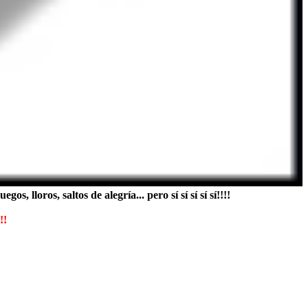
 lloros, saltos de alegría... pero sí sí sí sí sí!!!!
!!