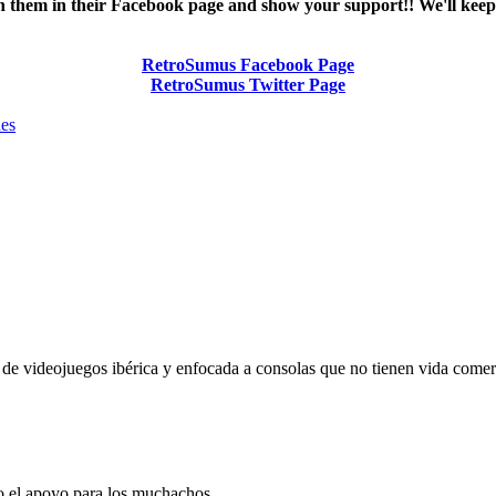
n them in their Facebook page
and show your support!! We'll keep
RetroSumus Facebook Page
RetroSumus Twitter Page
nes
a de videojuegos ibérica y enfocada a consolas que no tienen vida comer
do el apoyo para los muchachos