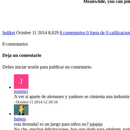
Meanwhile, you can
joi
Indiket
Octubre 11 2014
8,029
8 comentarios
0
fuera de
0 calificacio
8 comentarios
Deja un comentario
Debes iniciar sesión para publicar un comentario.
J
josemci
A ver si aparte de alemanes y yankees se cimienta una industri
-
Octubre 11 2014 12:39:34
baigos
esta desnuda! es un juego para niños no? jajajaja
No che, muchas felicitaciones, hay que darle para adelante, to