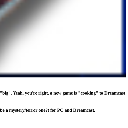
.
 "big". Yeah, you're right, a new game is "cooking" to Dreamcast
aybe a mystery/terror one?) for PC and Dreamcast.