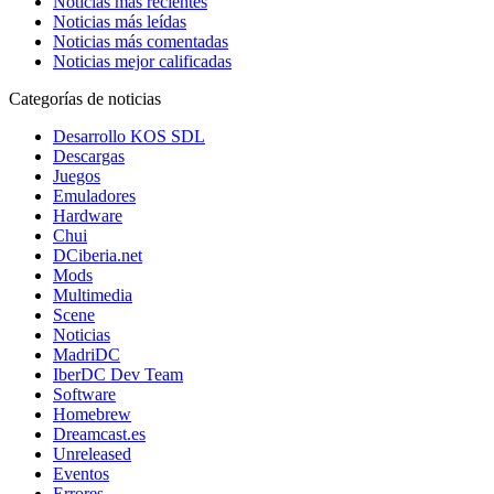
Noticias más recientes
Noticias más leídas
Noticias más comentadas
Noticias mejor calificadas
Categorías de noticias
Desarrollo KOS SDL
Descargas
Juegos
Emuladores
Hardware
Chui
DCiberia.net
Mods
Multimedia
Scene
Noticias
MadriDC
IberDC Dev Team
Software
Homebrew
Dreamcast.es
Unreleased
Eventos
Errores