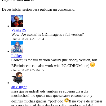
Debes iniciar sesión para publicar un comentario.
VasiliyRS
Wow! Awesome! Is CDI image is a full version?
-
Junio 08 2014 20:17:04
Indiket
Correct, is the full version Vasiliy (the floppy version, but
REminiscene can also work with PC-CDROM one)
-
Junio 08 2014 22:04:05
alexislight
mira que grandes!! uds tambien se superan dia a dia
muchachos!! no queda mas que sacarse el sombrero, y
decirles muchas gracias, "port"odo
!! no voy a dejar pasar
esta oportunidad de grabarlo en cdi y jugarlo en mi dc!