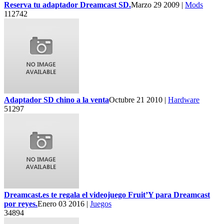
Reserva tu adaptador Dreamcast SD.
Marzo 29 2009 |
Mods
112742
Adaptador SD chino a la venta
Octubre 21 2010 |
Hardware
51297
Dreamcast.es te regala el videojuego Fruit’Y para Dreamcast
por reyes.
Enero 03 2016 |
Juegos
34894