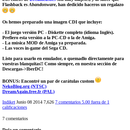
Flashback es
Abandonware
, han dedicido haceros un regalazo
Os hemos preparado una imagen CDI que incluye:
- El juego versión PC - Diskette completo (idioma Inglés).
Prefiero esta versión a la PC-CD o la de Amiga.
- La música MOD de Amiga ya preparada.
- Las voces in-game del Sega CD.
Listo para usarlo en emulador, o quemadlo directamente para
vuestras blanquitas!! Como siempre, en nuestra sección de
Descargas->IberDC
!
BONUS
: Encontré un par de carátulas custom
NekoBlog.org (NTSC)
DreamAgain.free.fr (PAL)
Indiket
Junio 08 2014
7,626
7 comentarios
5.00
fuera de
1
calificaciones
7 comentarios
Deja un comentario