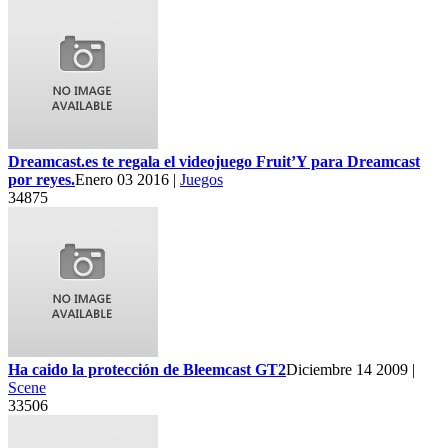
Dreamcast.es te regala el videojuego Fruit’Y para Dreamcast
por reyes.
Enero 03 2016 |
Juegos
34875
Ha caido la protección de Bleemcast GT2
Diciembre 14 2009 |
Scene
33506