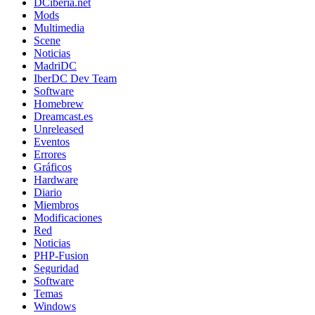
DCiberia.net
Mods
Multimedia
Scene
Noticias
MadriDC
IberDC Dev Team
Software
Homebrew
Dreamcast.es
Unreleased
Eventos
Errores
Gráficos
Hardware
Diario
Miembros
Modificaciones
Red
Noticias
PHP-Fusion
Seguridad
Software
Temas
Windows