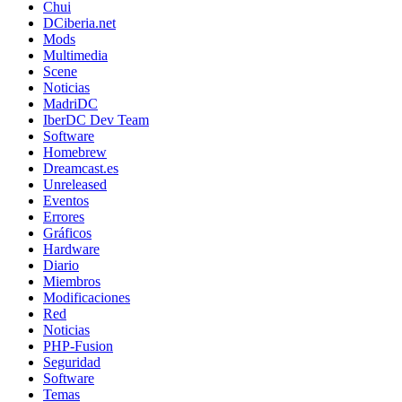
Chui
DCiberia.net
Mods
Multimedia
Scene
Noticias
MadriDC
IberDC Dev Team
Software
Homebrew
Dreamcast.es
Unreleased
Eventos
Errores
Gráficos
Hardware
Diario
Miembros
Modificaciones
Red
Noticias
PHP-Fusion
Seguridad
Software
Temas