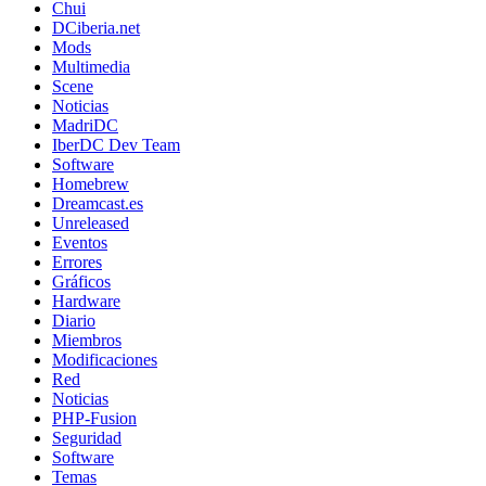
Chui
DCiberia.net
Mods
Multimedia
Scene
Noticias
MadriDC
IberDC Dev Team
Software
Homebrew
Dreamcast.es
Unreleased
Eventos
Errores
Gráficos
Hardware
Diario
Miembros
Modificaciones
Red
Noticias
PHP-Fusion
Seguridad
Software
Temas