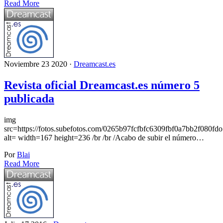
Read More
Noviembre 23 2020 ·
Dreamcast.es
Revista oficial Dreamcast.es número 5
publicada
img
src=https://fotos.subefotos.com/0265b97fcfbfc6309fbf0a7bb2f080fdo
alt= width=167 height=236 /br /br /Acabo de subir el número…
Por
Blai
Read More