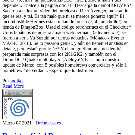
depende... Enalce a la página oficial - Descarga la demo!BREVES*
Sacaron a la luz un vídeo del unreleased Deer Avenger, mostrando
que es real y tal. Es tan malo que ni se merece ponerlo aquí!* El
incombustible Hermes está a mitad de precio (7,5€, un chollo!) en la
tienda de DragonBox. Usad el código retrohermes en el Checkout *
Unos fanáticos de nuestra amada web hermana (adivinen xD), se
fueron a ver a Yu Suzuki por tierras gabachas (Mónaco - Evento
MAGIC 2018). Se lo pasaron genial, y aún no tienen el análisis en
detalle, pero estará pronto ^^* Y el amigo Shuouma nos tendrá
preparada más sorpresas con los 2K1/2K2, y también con el
DoomDC / Quake multiplayer. ¡Aleluya!Y hasta aquí nuestro
update de Marzo, con 5 posibles homebrews comerciales y sólo 1
homebrew "de verdad". Espero que lo disfruten
Por
Indiket
Read More
Marzo 07 2021 ·
Dreamcast.es