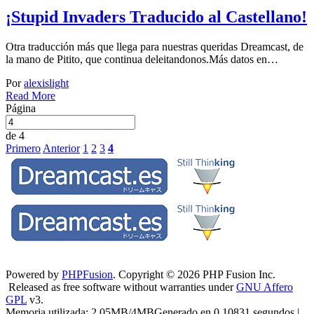
¡Stupid Invaders Traducido al Castellano!
Otra traducción más que llega para nuestras queridas Dreamcast, de
la mano de Pitito, que continua deleitandonos.Más datos en…
Por
alexislight
Read More
Página
de 4
Primero
Anterior
1
2
3
4
Powered by
PHPFusion
. Copyright © 2026 PHP Fusion Inc.
Released as free software without warranties under
GNU Affero
GPL
v3.
Memoria utilizada: 2.05MB/4MBGenerado en 0.10831 segundos |