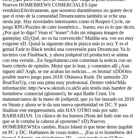
Nuevos HOMEBREWS COMERCIALES (que
vendrán):Efectivamente, que nosotros durmiéramos no quiere decir
que el resto de la comunidad Dreamcastera también se eche una
siesta jeje. Hay novedades interesantes como el Reaperi Cycle, un
juego RPG/Puzzles de caire isométrico... bueno, eso es lo que dicen.
¿Por qué lo digo? Vean el "teaser":Aún sin ninguna imagen de
gameplay xD¿Qué, no os ha convencido? Maldita sea, vos sos muy
exigente xD. Quizá la siguiente idea le plazca más (o no). Y es el
genial Fade to Black tendrá una conversión para Dreamcast. Ya lo
tuvimos con Flashback, y ahora joshprod (el productor) se anima
con esta versión...En SegaSaturno.com comentan la noticia con un
buen criterio de opinión. Mejor que lo lean, y comenten allí ¿Aun
siguen ahí? Argh, se me acaban las noticias.... es broma! xDDOtro
posible nuevo juego para 2018: Okinawa Rush. De samuráis 2D
Beat'Em'Up, con una pinta muy profesional. Dentro vidrio!Más
información: http://www.okrush.co.ukSi aún tenéis más hambre de
homebrew comercial (glotones!), he aquí Battle Crust. Un
matamarcianos de la mano de joshprod, que ya fue lanzado en 2016
en Steam y ahora se le da una nueva oportunidad en DC. Y para
finalizar este megaresumen, aún HAY OTRO más por salir:
BARBARIAN. Un clásico de los buenos (Nota del Indi: este era el
que se le cortaba la cabeza al oponente? xD).Nuevos
HOMEBREWSEn cambio, Rizzo Island sí que tiene demo jugable
en PC y DC. Hablamos de cosas reales.... ¡Eso sí es homebrew del
bueno! Además, un plataformas 3D... ¿qué puede ir mal? Pues