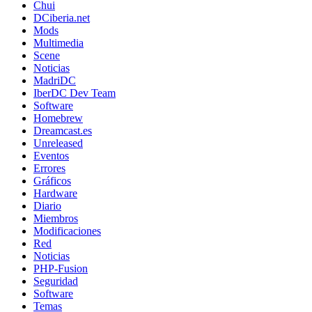
Chui
DCiberia.net
Mods
Multimedia
Scene
Noticias
MadriDC
IberDC Dev Team
Software
Homebrew
Dreamcast.es
Unreleased
Eventos
Errores
Gráficos
Hardware
Diario
Miembros
Modificaciones
Red
Noticias
PHP-Fusion
Seguridad
Software
Temas