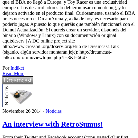
que el BBA no llegó a Europa, y Toy Racer es una exclusividad
europea. Los desarrolladores lo debieron usar como debug, y lo
dejaron activado en el producto final. Curiosamente, usando el BBA
no es necesario el DreamArena y, a día de hoy, es necesario para
poderlo jugar. Apuesto lo que queráis que también funcionará con el
Demul Actualización: Si queréis crear un servidor, disponéis del
binario (Windows y Linux) con su documentación original
aquí:dcserv | A DC online project site
http://www.crosshill.org/dcserv-org/Hilo de Dreamcast-Talk
(síganlo, algún servidor montarán jeje): http://dreamcast-
talk.com/forum/viewtopic.php?f=3&t=6647
Por
Indiket
Read More
Noviembre 26 2014 ·
Noticias
An interview with RetroSumus!
From their Twitter and Facebook account (copy-pasted):Our first