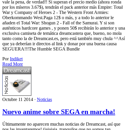
vale la pena, de verdad!! Si superan el precio medio (ahora ronda
por los míseros 3.67$), tendrán el pack anterior más Empire: Total
War y Company of Heroes 2 - The Western Front Armies:
Oberkommando West.Paga 12$ o más, y a todo lo anterior le
añaden el Total War: Shogun 2 - Fall of the Samurai. Y si son
auténticos hardcore games , y ponen 50$ recibirán lo anterior y una
exclusiva camiseta de temática dreamcastera que, bueno, no mola
tanto como la de Dreamcast.es, pero está también muy chula ^^Así
que ya deberían ir directos al link y donar por una buena causa
SEGUERA!!!The Humble SEGA Bundle
Por
Indiket
Read More
Octubre 11 2014 ·
Noticias
Nuevo anime sobre SEGA en marcha!
Últimamente no aparecen muchas noticias de Dreamcast, así que
nos las inventaremos! (jajajaja, tranquilos que no somos tan