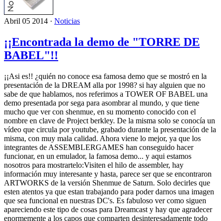
Abril 05 2014 ·
Noticias
¡¡Encontrada la demo de "TORRE DE
BABEL"!!
¡¡Asi es!! ¿quién no conoce esa famosa demo que se mostró en la
presentación de la DREAM alla por 1998? si hay alguien que no
sabe de que hablamos, nos referimos a TOWER OF BABEL una
demo presentada por sega para asombrar al mundo, y que tiene
mucho que ver con shenmue, en su momento conocido con el
nombre en clave de Project berkley. De la misma solo se conocía un
vídeo que circula por youtube, grabado durante la presentación de la
misma, con muy mala calidad. Ahora viene lo mejor, ya que los
integrantes de ASSEMBLERGAMES han conseguido hacer
funcionar, en un emulador, la famosa demo... y aqui estamos
nosotros para mostrartelo:Visiten el hilo de assembler, hay
información muy interesante y hasta, parece ser que se encontraron
ARTWORKS de la versión Shenmue de Saturn. Solo decirles que
esten atentos ya que estan trabajando para poder darnos una imagen
que sea funcional en nuestras DC's. Es fabuloso ver como siguen
apareciendo este tipo de cosas para Dreamcast y hay que agradecer
enormemente a los capos que comparten desinteresadamente todo