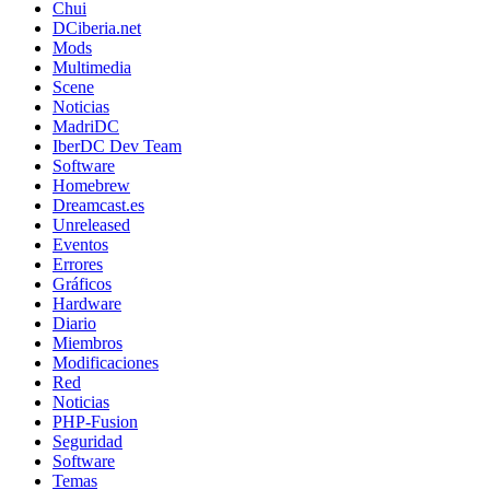
Chui
DCiberia.net
Mods
Multimedia
Scene
Noticias
MadriDC
IberDC Dev Team
Software
Homebrew
Dreamcast.es
Unreleased
Eventos
Errores
Gráficos
Hardware
Diario
Miembros
Modificaciones
Red
Noticias
PHP-Fusion
Seguridad
Software
Temas