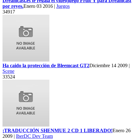
Dreamcast.es te regala el videojuego Fruit’Y para Dreamcast
por reyes.
Enero 03 2016 |
Juegos
34917
Ha caido la protección de Bleemcast GT2
Diciembre 14 2009 |
Scene
33524
¡TRADUCCIÓN SHENMUE 2 CD 1 LIBERADO!
Enero 26
2009 |
IberDC Dev Team