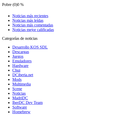
Pobre (0)
0 %
Noticias más recientes
Noticias más leídas
Noticias más comentadas
Noticias mejor calificadas
Categorías de noticias
Desarrollo KOS SDL
Descargas
Juegos
Emuladores
Hardware
Chui
DCiberia.net
Mods
Multimedia
Scene
Noticias
MadriDC
IberDC Dev Team
Software
Homebrew