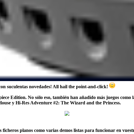
con suculentas novedades! All hail the point-and-click!
piece Edition. No sólo eso, también han añadido más juegos como 
House y Hi-Res Adventure #2: The Wizard and the Princess.
los ficheros planos como varias demos listas para funcionar en vues