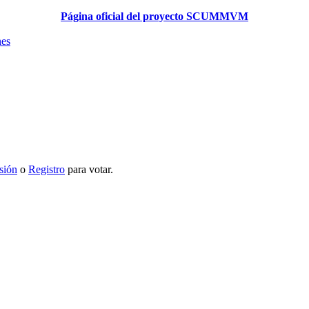
Página oficial del proyecto SCUMMVM
nes
esión
o
Registro
para votar.