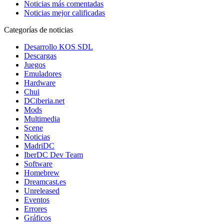
Noticias más comentadas
Noticias mejor calificadas
Categorías de noticias
Desarrollo KOS SDL
Descargas
Juegos
Emuladores
Hardware
Chui
DCiberia.net
Mods
Multimedia
Scene
Noticias
MadriDC
IberDC Dev Team
Software
Homebrew
Dreamcast.es
Unreleased
Eventos
Errores
Gráficos