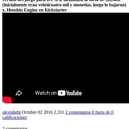
(inicialmente eran veinticuatro mil y monedas, luego lo bajaron)
y,
Henshin Engine en Kickstarter
alexislight
Octubre 02 2016
2,331
2 comentarios
0
fuera de
0
calificaciones
2 comentarios