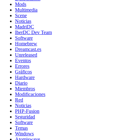
Mods
Multimedia
Scene
Noticias
MadriDC
IberDC Dev Team
Software
Homebrew
Dreamcast.es
Unreleased
Eventos
Errores
Gráficos
Hardware
Diario
Miembros
Modificaciones
Red
Noticias
PHP-Fusion
Seguridad
Software
Temas
Windows
Atomiswave