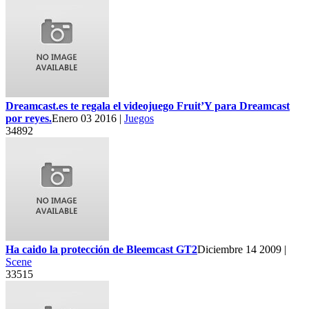
Dreamcast.es te regala el videojuego Fruit’Y para Dreamcast
por reyes.
Enero 03 2016 |
Juegos
34892
Ha caido la protección de Bleemcast GT2
Diciembre 14 2009 |
Scene
33515