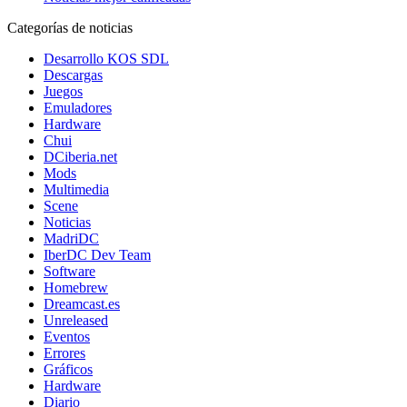
Categorías de noticias
Desarrollo KOS SDL
Descargas
Juegos
Emuladores
Hardware
Chui
DCiberia.net
Mods
Multimedia
Scene
Noticias
MadriDC
IberDC Dev Team
Software
Homebrew
Dreamcast.es
Unreleased
Eventos
Errores
Gráficos
Hardware
Diario