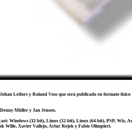
, Johan Letfors y Roland Voss que será publicado en formato fí
de Denny Müller y Jan Jensen.
amcast: Windows (32-bit), Linux (32-bit), Linux (64-bit), PSP, 
 Wille, Xavier Vallejo, Artur Rojek y Fabio Olimpieri.