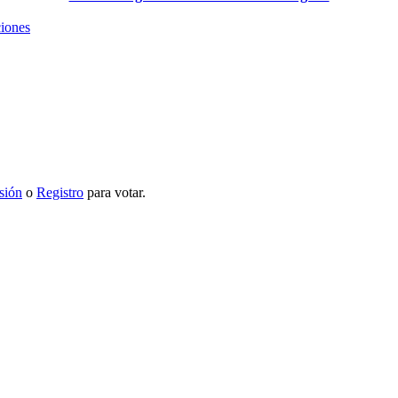
ciones
esión
o
Registro
para votar.