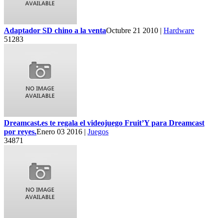
Adaptador SD chino a la venta
Octubre 21 2010 |
Hardware
51283
Dreamcast.es te regala el videojuego Fruit’Y para Dreamcast
por reyes.
Enero 03 2016 |
Juegos
34871