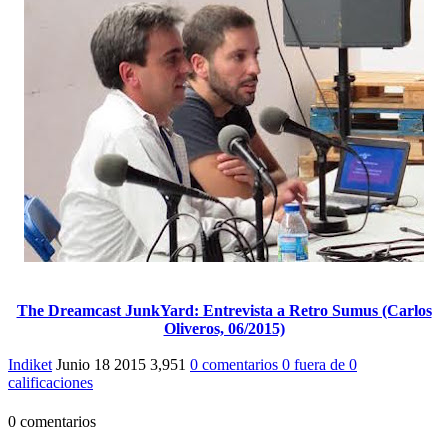
The Dreamcast JunkYard: Entrevista a Retro Sumus (Carlos
Oliveros, 06/2015)
Indiket
Junio 18 2015
3,951
0 comentarios
0
fuera de
0
calificaciones
0 comentarios