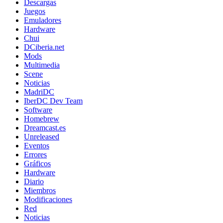
Descargas
Juegos
Emuladores
Hardware
Chui
DCiberia.net
Mods
Multimedia
Scene
Noticias
MadriDC
IberDC Dev Team
Software
Homebrew
Dreamcast.es
Unreleased
Eventos
Errores
Gráficos
Hardware
Diario
Miembros
Modificaciones
Red
Noticias