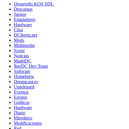
Desarrollo KOS SDL
Descargas
Juegos
Emuladores
Hardware
Chui
DCiberia.net
Mods
Multimedia
Scene
Noticias
MadriDC
IberDC Dev Team
Software
Homebrew
Dreamcast.es
Unreleased
Eventos
Errores
Gráficos
Hardware
Diario
Miembros
Modificaciones
Red