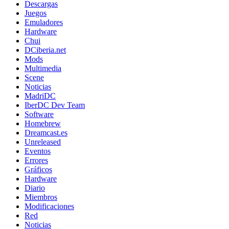
Descargas
Juegos
Emuladores
Hardware
Chui
DCiberia.net
Mods
Multimedia
Scene
Noticias
MadriDC
IberDC Dev Team
Software
Homebrew
Dreamcast.es
Unreleased
Eventos
Errores
Gráficos
Hardware
Diario
Miembros
Modificaciones
Red
Noticias