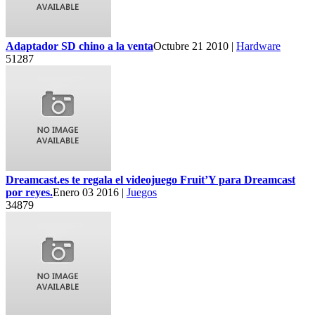
Adaptador SD chino a la venta
Octubre 21 2010 |
Hardware
51287
Dreamcast.es te regala el videojuego Fruit’Y para Dreamcast
por reyes.
Enero 03 2016 |
Juegos
34879