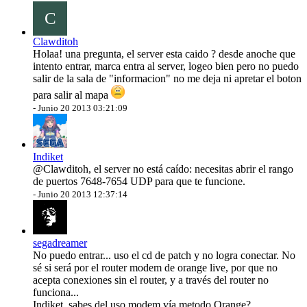
C
Clawditoh
Holaa! una pregunta, el server esta caido ? desde anoche que
intento entrar, marca entra al server, logeo bien pero no puedo
salir de la sala de "informacion" no me deja ni apretar el boton
para salir al mapa
-
Junio 20 2013 03:21:09
Indiket
@Clawditoh
, el server no está caído: necesitas abrir el rango
de puertos 7648-7654 UDP para que te funcione.
-
Junio 20 2013 12:37:14
segadreamer
No puedo entrar... uso el cd de patch y no logra conectar. No
sé si será por el router modem de orange live, por que no
acepta conexiones sin el router, y a través del router no
funciona...
Indiket, sabes del uso modem vía metodo Orange?