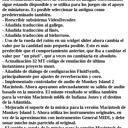
sigue estando disponible y se utiliza para los juegos sin el apoyo
de miniaturas. Es posible seleccionar la antigua como
predeterminado también.
- Reescribir subsistema VideoDecoder.
- Añadida traducción al gallego.
- Añadida traducción al finés.
- Añadida traducción al bielorruso.
- Uso de la rueda del ratón en un widget slider ahora cambia el
valor por la cantidad más pequeña posible. Esto es más
predecible que el comportamiento anterior, que iba a cambiar el
valor por "un píxel", que a veces no cambiaría en absoluto.
- Actualización-32 MT código de emulación de última
instantánea proyecto munt.
- Añadido de diálogo de configuración FluidSynth,
principalmente por ajustes de reverberación y coro.
- Implementado controlador de audio de Monkey Island 2
Macintosh. Ahora apoyamos adecuadamente su salida de audio
basado en la muestra. El mismo resultado se utiliza también
para la versión Macintosh m68k de Indiana Jones y el destino
de la Atlántida.
- Mejorado el soporte de la música para la versión Macintosh de
Monkey Island 1. Ahora utiliza los instrumentos originales, en
vez de la aproximación con instrumentos General MIDI, y debe
sonar mucho más parecido al original.
- El sonido y ayuda de la música para la versión Macintosh de