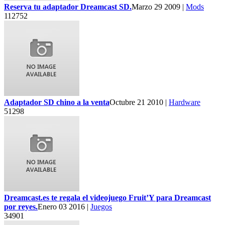
Reserva tu adaptador Dreamcast SD.
Marzo 29 2009 |
Mods
112752
Adaptador SD chino a la venta
Octubre 21 2010 |
Hardware
51298
Dreamcast.es te regala el videojuego Fruit’Y para Dreamcast
por reyes.
Enero 03 2016 |
Juegos
34901