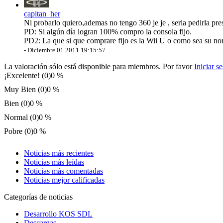
capitan_her
Ni probarlo quiero,ademas no tengo 360 je je , seria pedirla pre
PD: Si algún día logran 100% compro la consola fijo.
PD2: La que si que comprare fijo es la Wii U o como sea su no
-
Diciembre 01 2011 19:15:57
La valoración sólo está disponible para miembros. Por favor
Iniciar s
¡Excelente! (0)
0 %
Muy Bien (0)
0 %
Bien (0)
0 %
Normal (0)
0 %
Pobre (0)
0 %
Noticias más recientes
Noticias más leídas
Noticias más comentadas
Noticias mejor calificadas
Categorías de noticias
Desarrollo KOS SDL
Descargas