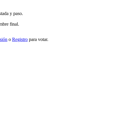
stada y paso.
mbre final.
esión
o
Registro
para votar.