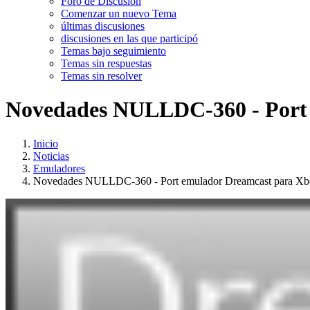
Foro de Discusión
Comenzar un nuevo Tema
últimas discusiones
discusiones en las que participó
Temas bajo seguimiento
Temas sin respuestas
Temas sin resolver
Novedades NULLDC-360 - Port 
Inicio
Noticias
Emuladores
Novedades NULLDC-360 - Port emulador Dreamcast para Xb