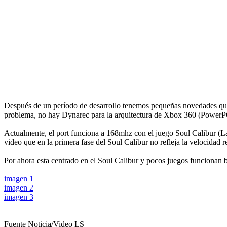
Después de un período de desarrollo tenemos pequeñas novedades que co
problema, no hay Dynarec para la arquitectura de Xbox 360 (PowerPC)
Actualmente, el port funciona a 168mhz con el juego Soul Calibur (La
video que en la primera fase del Soul Calibur no refleja la velocidad re
Por ahora esta centrado en el Soul Calibur y pocos juegos funcionan b
imagen 1
imagen 2
imagen 3
Fuente Noticia/Video LS