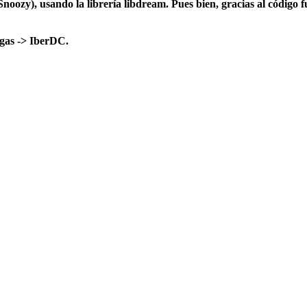
oozy), usando la librería libdream. Pues bien, gracias al código f
gas -> IberDC
.