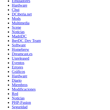
Emuladores
Hardware
Chui
DCiberia.net
Mods
Multimedia
Scene
Noticias
MadriDC
IberDC Dev Team
Software
Homebrew
Dreamcast.es
Unreleased
Eventos
Errores
Gráficos
Hardware
Diario
Miembros
Modificaciones
Red
Noticias
PHP-Fusion
Seguridad