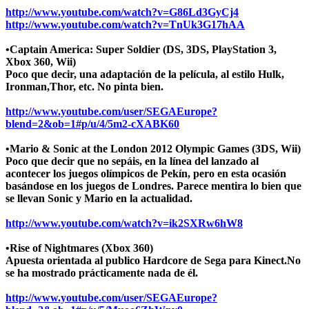
http://www.youtube.com/watch?v=G86Ld3GyCj4
http://www.youtube.com/watch?v=TnUk3G17hAA
•Captain America: Super Soldier (DS, 3DS, PlayStation 3,
Xbox 360, Wii)
Poco que decir, una adaptación de la película, al estilo Hulk,
Ironman,Thor, etc. No pinta bien.
http://www.youtube.com/user/SEGAEurope?
blend=2&ob=1#p/u/4/5m2-cXABK60
•Mario & Sonic at the London 2012 Olympic Games (3DS, Wii)
Poco que decir que no sepáis, en la línea del lanzado al
acontecer los juegos olímpicos de Pekín, pero en esta ocasión
basándose en los juegos de Londres. Parece mentira lo bien que
se llevan Sonic y Mario en la actualidad.
http://www.youtube.com/watch?v=ik2SXRw6hW8
•Rise of Nightmares (Xbox 360)
Apuesta orientada al publico Hardcore de Sega para Kinect.No
se ha mostrado prácticamente nada de él.
http://www.youtube.com/user/SEGAEurope?