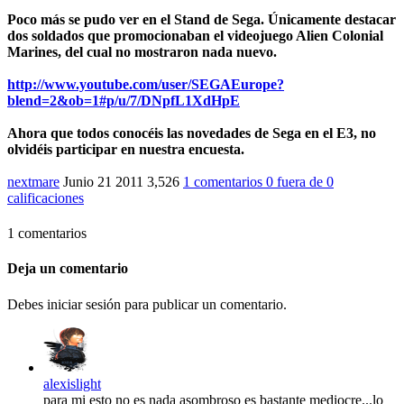
Poco más se pudo ver en el Stand de Sega. Únicamente destacar
dos soldados que promocionaban el videojuego Alien Colonial
Marines, del cual no mostraron nada nuevo.
http://www.youtube.com/user/SEGAEurope?
blend=2&ob=1#p/u/7/DNpfL1XdHpE
Ahora que todos conocéis las novedades de Sega en el E3,
no
olvidéis participar en nuestra encuesta.
nextmare
Junio 21 2011
3,526
1 comentarios
0
fuera de
0
calificaciones
1 comentarios
Deja un comentario
Debes iniciar sesión para publicar un comentario.
alexislight
para mi esto no es nada asombroso es bastante mediocre...lo