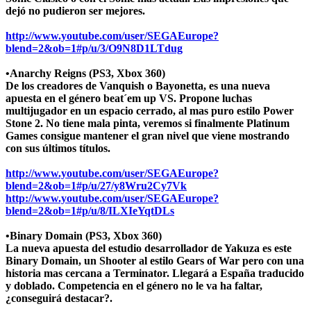
dejó no pudieron ser mejores.
http://www.youtube.com/user/SEGAEurope?
blend=2&ob=1#p/u/3/O9N8D1LTdug
•Anarchy Reigns (PS3, Xbox 360)
De los creadores de Vanquish o Bayonetta, es una nueva
apuesta en el género beat´em up VS. Propone luchas
multijugador en un espacio cerrado, al mas puro estilo Power
Stone 2. No tiene mala pinta, veremos si finalmente Platinum
Games consigue mantener el gran nivel que viene mostrando
con sus últimos títulos.
http://www.youtube.com/user/SEGAEurope?
blend=2&ob=1#p/u/27/y8Wru2Cy7Vk
http://www.youtube.com/user/SEGAEurope?
blend=2&ob=1#p/u/8/ILXIeYqtDLs
•Binary Domain (PS3, Xbox 360)
La nueva apuesta del estudio desarrollador de Yakuza es este
Binary Domain, un Shooter al estilo Gears of War pero con una
historia mas cercana a Terminator. Llegará a España traducido
y doblado. Competencia en el género no le va ha faltar,
¿conseguirá destacar?.