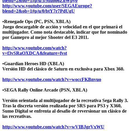
blend=2&ob=1#p/u/5/Muoo6ZhWpy0
http://www.youtube.com/user/SEGAEurope?
blend=2&ob=1#p/u/0/btY7r7PdUgU
•Renegade Ops (PC, PSN, XBLA)
Juego descargable de acción y velocidad en el que primará el
multijugador. Como nota destacable, indicar que fue nominado
por Gamepro al mejor Shooter del E3 2011.
http://www.youtube.com/watch?
v=f3vSRaOXDCA&feature=fvst
•Guardian Heroes HD (XBLA)
Versión HD del clásico de Saturn en exclusiva para Xbox 360.
http://www.youtube.com/watch?v=woccFKBnvuo
•SEGA Rally Online Arcade (PSN, XBLA)
Versión orientada al multijugador de la recreativa Sega Rally 3.
Tras la discreta versión realizada por SRS para PS3 y X360,
Sumo Digital se enfrenta al desafío de reversionar un clásico de
las recreativas.
http://www.youtube.com/watch?v=wVIBJgrVxWU