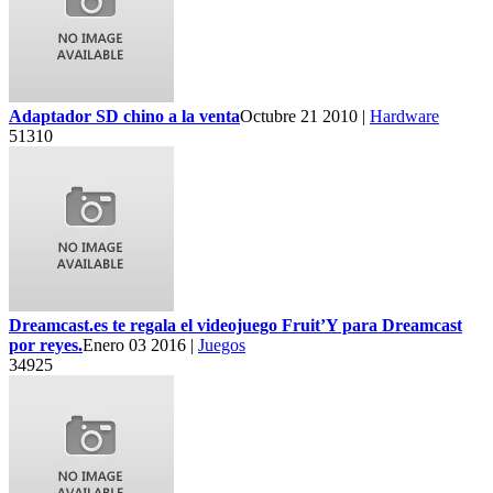
Adaptador SD chino a la venta
Octubre 21 2010 |
Hardware
51310
Dreamcast.es te regala el videojuego Fruit’Y para Dreamcast
por reyes.
Enero 03 2016 |
Juegos
34925