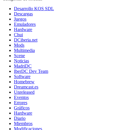
Desarrollo KOS SDL
Descargas
Juegos
Emuladores
Hardware
Chui
DCiberia.net
Mods
Multimedia
Scene
Noticias
MadriDC
IberDC Dev Team
Software
Homebrew
Dreamcast.es
Unreleased
Eventos
Errores
Gráficos
Hardware
Diario
Miembros
Modificaciones