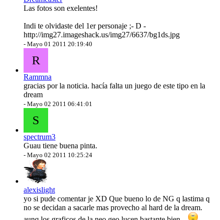
Las fotos son exelentes!
Indi te olvidaste del 1er personaje ;- D -
http://img27.imageshack.us/img27/6637/bg1ds.jpg
-
Mayo 01 2011 20:19:40
R
Rammna
gracias por la noticia. hacía falta un juego de este tipo en la
dream
-
Mayo 02 2011 06:41:01
S
spectrum3
Guau tiene buena pinta.
-
Mayo 02 2011 10:25:24
alexislight
yo si pude comentar je XD Que bueno lo de NG q lastima q
no se decidan a sacarle mas provecho al hard de la dream.
aunq los graficos de la neo geo lucen bastante bien...