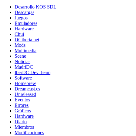
Desarrollo KOS SDL
Descargas
Juegos
Emuladores
Hardware
Chui
DCiberia.net
Mods
Multimedia
Scene
Noticias
MadriDC
IberDC Dev Team
Software
Homebrew
Dreamcast.es
Unreleased
Eventos
Errores
Gráficos
Hardware
Diario
Miembros
Modificaciones