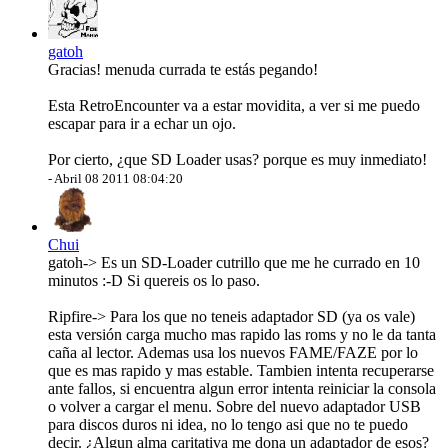
gatoh
Gracias! menuda currada te estás pegando!
Esta RetroEncounter va a estar movidita, a ver si me puedo
escapar para ir a echar un ojo.
Por cierto, ¿que SD Loader usas? porque es muy inmediato!
-
Abril 08 2011 08:04:20
Chui
gatoh-> Es un SD-Loader cutrillo que me he currado en 10
minutos :-D Si quereis os lo paso.
Ripfire-> Para los que no teneis adaptador SD (ya os vale)
esta versión carga mucho mas rapido las roms y no le da tanta
caña al lector. Ademas usa los nuevos FAME/FAZE por lo
que es mas rapido y mas estable. Tambien intenta recuperarse
ante fallos, si encuentra algun error intenta reiniciar la consola
o volver a cargar el menu. Sobre del nuevo adaptador USB
para discos duros ni idea, no lo tengo asi que no te puedo
decir. ¿Algun alma caritativa me dona un adaptador de esos?