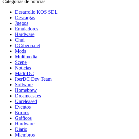
Categorías de noticias
Desarrollo KOS SDL
Descargas
Juegos
Emuladores
Hardware
Chui
DCiberia.net
Mods
Multimedia
Scene
Noticias
MadriDC
IberDC Dev Team
Software
Homebrew
Dreamcast.es
Unreleased
Eventos
Errores
Gráficos
Hardware
Diario
Miembros