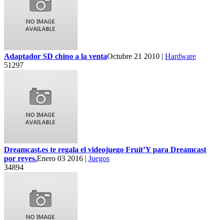
Adaptador SD chino a la venta
Octubre 21 2010 |
Hardware
51297
Dreamcast.es te regala el videojuego Fruit’Y para Dreamcast
por reyes.
Enero 03 2016 |
Juegos
34894