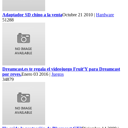
Adaptador SD chino a la venta
Octubre 21 2010 |
Hardware
51288
Dreamcast.es te regala el videojuego Fruit’Y para Dreamcast
por reyes.
Enero 03 2016 |
Juegos
34879