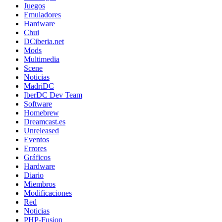
Juegos
Emuladores
Hardware
Chui
DCiberia.net
Mods
Multimedia
Scene
Noticias
MadriDC
IberDC Dev Team
Software
Homebrew
Dreamcast.es
Unreleased
Eventos
Errores
Gráficos
Hardware
Diario
Miembros
Modificaciones
Red
Noticias
PHP-Fusion