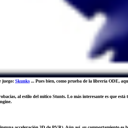
te juego:
Skunks
... Pues bien, como prueba de la librería ODE, aqu
robacias, al estilo del mítico Stunts. Lo más interesante es que e
ngine.
a ninguna acceleración 3D de PVR). Aún así, su comportamiento es 