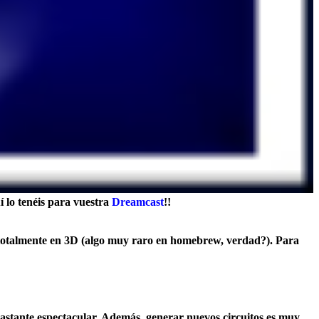
í lo tenéis para vuestra
Dreamcast
!!
stá totalmente en 3D (algo muy raro en homebrew, verdad?). Para
bastante espectacular. Además, generar nuevos circuitos es muy