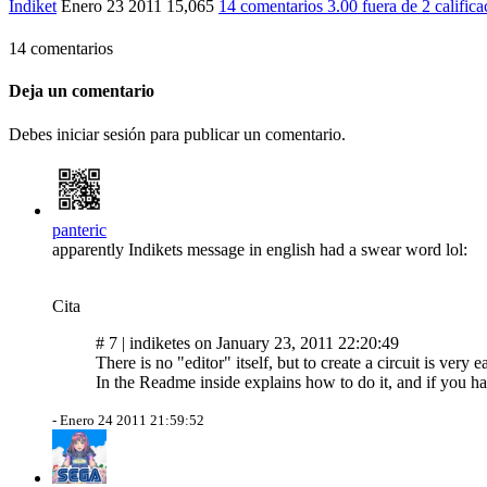
Indiket
Enero 23 2011
15,065
14 comentarios
3.00
fuera de
2 calific
14 comentarios
Deja un comentario
Debes iniciar sesión para publicar un comentario.
panteric
apparently Indikets message in english had a swear word lol:
Cita
# 7 | indiketes on January 23, 2011 22:20:49
There is no "editor" itself, but to create a circuit is ver
In the Readme inside explains how to do it, and if you h
-
Enero 24 2011 21:59:52