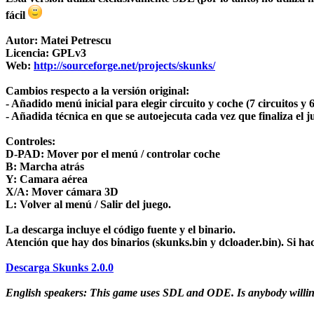
fácil
Autor:
Matei Petrescu
Licencia:
GPLv3
Web:
http://sourceforge.net/projects/skunks/
Cambios
respecto a la versión original:
- Añadido menú inicial para elegir circuito y coche (7 circuitos y 6
- Añadida técnica en que se autoejecuta cada vez que finaliza el
Controles:
D-PAD: Mover por el menú / controlar coche
B: Marcha atrás
Y: Camara aérea
X/A: Mover cámara 3D
L: Volver al menú / Salir del juego.
La descarga incluye el
código fuente y el binario.
Atención que hay dos binarios (skunks.bin y dcloader.bin). Si ha
Descarga Skunks 2.0.0
English speakers: This game uses SDL and ODE. Is anybody willing