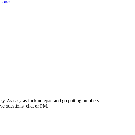
aciones
y easy. As easy as fuck notepad and go putting numbers
ave questions, chat or PM.