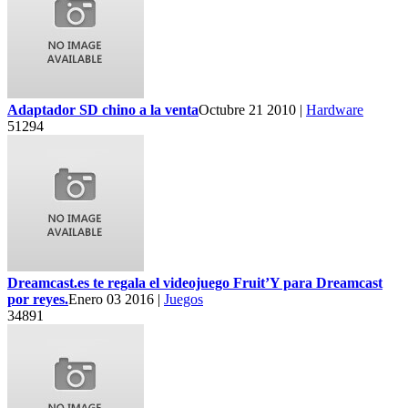
Adaptador SD chino a la venta
Octubre 21 2010 |
Hardware
51294
Dreamcast.es te regala el videojuego Fruit’Y para Dreamcast
por reyes.
Enero 03 2016 |
Juegos
34891