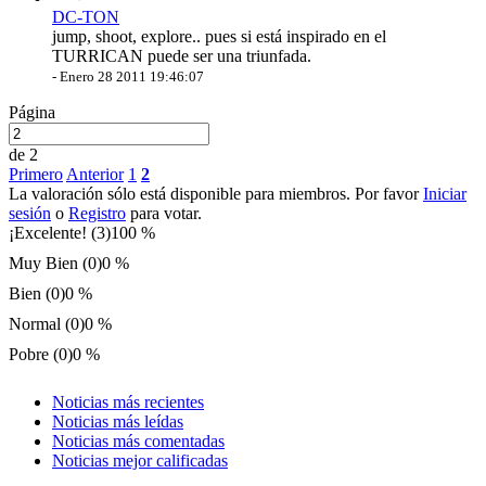
DC-TON
jump, shoot, explore.. pues si está inspirado en el
TURRICAN puede ser una triunfada.
-
Enero 28 2011 19:46:07
Página
de 2
Primero
Anterior
1
2
La valoración sólo está disponible para miembros. Por favor
Iniciar
sesión
o
Registro
para votar.
¡Excelente! (3)
100 %
Muy Bien (0)
0 %
Bien (0)
0 %
Normal (0)
0 %
Pobre (0)
0 %
Noticias más recientes
Noticias más leídas
Noticias más comentadas
Noticias mejor calificadas