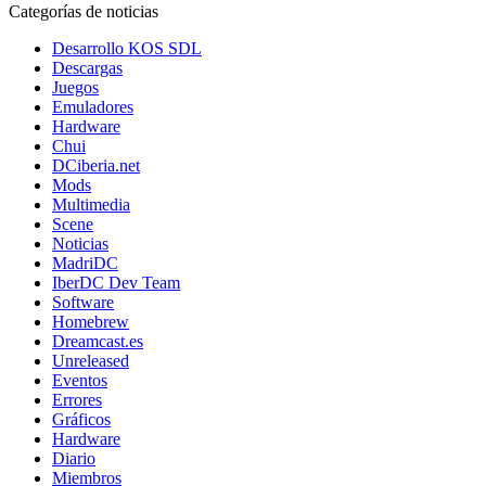
Categorías de noticias
Desarrollo KOS SDL
Descargas
Juegos
Emuladores
Hardware
Chui
DCiberia.net
Mods
Multimedia
Scene
Noticias
MadriDC
IberDC Dev Team
Software
Homebrew
Dreamcast.es
Unreleased
Eventos
Errores
Gráficos
Hardware
Diario
Miembros