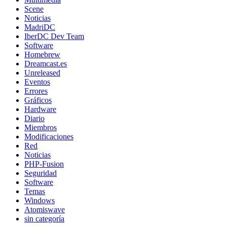
Scene
Noticias
MadriDC
IberDC Dev Team
Software
Homebrew
Dreamcast.es
Unreleased
Eventos
Errores
Gráficos
Hardware
Diario
Miembros
Modificaciones
Red
Noticias
PHP-Fusion
Seguridad
Software
Temas
Windows
Atomiswave
sin categoría