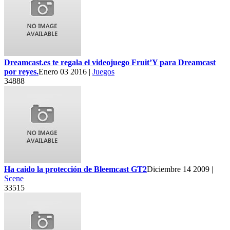
Dreamcast.es te regala el videojuego Fruit’Y para Dreamcast
por reyes.
Enero 03 2016 |
Juegos
34888
Ha caido la protección de Bleemcast GT2
Diciembre 14 2009 |
Scene
33515