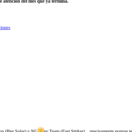
de atención del mes que ya termina.
ciones
on (Pier Solar) y NG
ev.Team (Fast Striker)... precisamente porque t