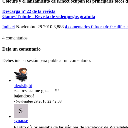
Colours y el lanzamiento de Kinect ocupan los principales focos 
Descarga nº 22 de la revista
Games Tribute - Revista de videojuegos gratuita
Indiket
Noviembre 28 2010
3,888
4 comentarios
0
fuera de
0 califica
4 comentarios
Deja un comentario
Debes iniciar sesión para publicar un comentario.
alexislight
esta revista me gustaaa!!!
bajandooo!
-
Noviembre 29 2010 22:42:08
S
synapse
El otro día os avisaba de las páginas de Facebook de WaterMel