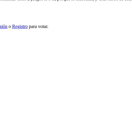
esión
o
Registro
para votar.