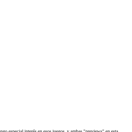
engo especial interés en esos juegos, y ambas "previews" en esta