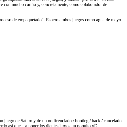
hice con mucho cariño y, concretamente, como colaborador de
en proceso de empaquetado". Espero ambos juegos como agua de mayo.
ran juego de Saturn y de un no licenciado / bootleg / hack / cancelado
erdo así que... a poner los dientes largos un poquito xD