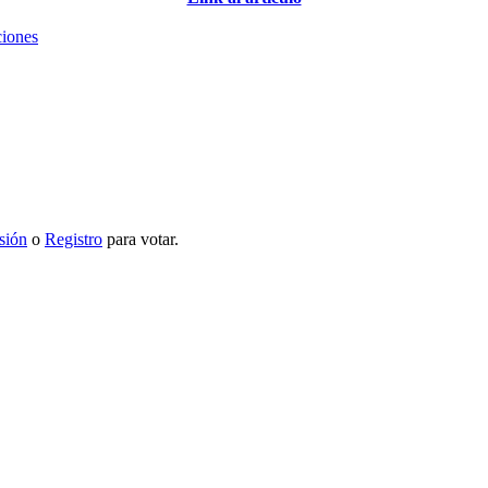
ciones
esión
o
Registro
para votar.