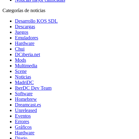
Categorías de noticias
Desarrollo KOS SDL
Descargas
Juegos
Emuladores
Hardware
Chui
DCiberia.net
Mods
Multimedia
Scene
Noticias
MadriDC
IberDC Dev Team
Software
Homebrew
Dreamcast.es
Unreleased
Eventos
Errores
Gráficos
Hardware
Diario