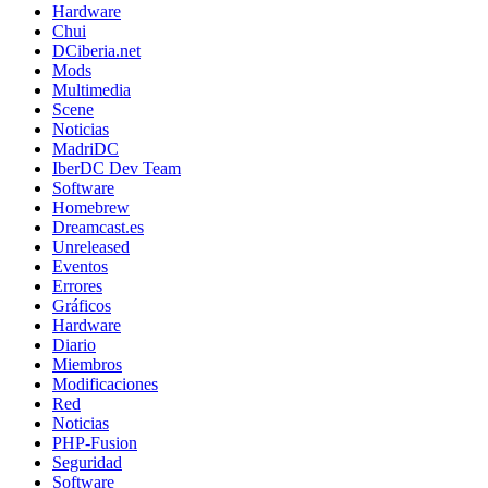
Hardware
Chui
DCiberia.net
Mods
Multimedia
Scene
Noticias
MadriDC
IberDC Dev Team
Software
Homebrew
Dreamcast.es
Unreleased
Eventos
Errores
Gráficos
Hardware
Diario
Miembros
Modificaciones
Red
Noticias
PHP-Fusion
Seguridad
Software