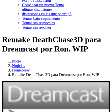
Foro de Discusión
Comenzar un nuevo Tema
últimas discusiones
discusiones en las que participó
Temas bajo seguimiento
Temas sin respuestas
Temas sin resolver
Remake DeathChase3D para
Dreamcast por Ron. WIP
Inicio
Noticias
Homebrew
Remake DeathChase3D para Dreamcast por Ron. WIP