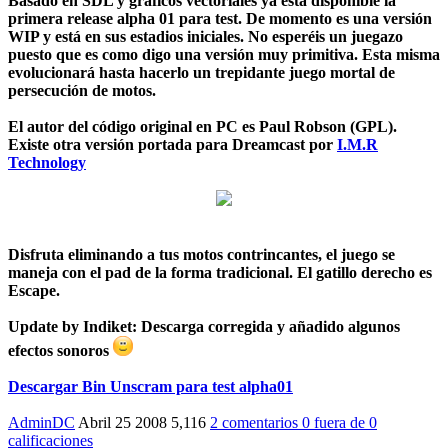
Basado en SDL y gráficos vectoriales ya esta disponible la
primera release alpha 01 para test. De momento es una versión
WIP y está en sus estadios iniciales. No esperéis un juegazo
puesto que es como digo una versión muy primitiva. Esta misma
evolucionará hasta hacerlo un trepidante juego mortal de
persecución de motos.
El autor del código original en PC es
Paul Robson
(GPL).
Existe otra versión portada para Dreamcast por
I.M.R
Technology
Disfruta eliminando a tus motos contrincantes, el juego se
maneja con el pad de la forma tradicional. El gatillo derecho es
Escape.
Update by Indiket: Descarga corregida y añadido algunos
efectos sonoros
Descargar Bin Unscram para test alpha01
AdminDC
Abril 25 2008
5,116
2 comentarios
0
fuera de
0
calificaciones