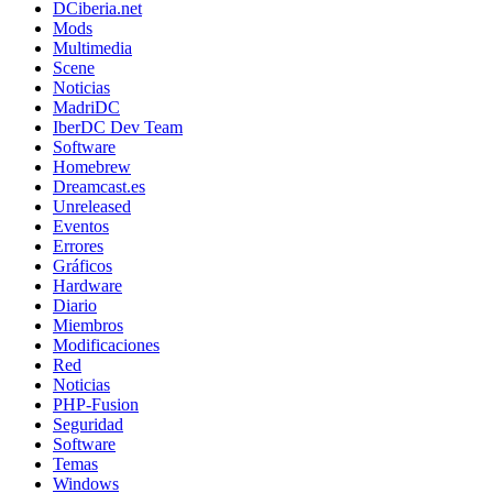
DCiberia.net
Mods
Multimedia
Scene
Noticias
MadriDC
IberDC Dev Team
Software
Homebrew
Dreamcast.es
Unreleased
Eventos
Errores
Gráficos
Hardware
Diario
Miembros
Modificaciones
Red
Noticias
PHP-Fusion
Seguridad
Software
Temas
Windows