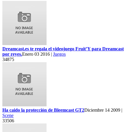
Dreamcast.es te regala el videojuego Fruit’Y para Dreamcast
por reyes.
Enero 03 2016 |
Juegos
34875
Ha caido la protección de Bleemcast GT2
Diciembre 14 2009 |
Scene
33506