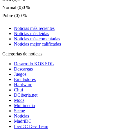
Normal (0)
0 %
Pobre (0)
0 %
Noticias más recientes
Noticias más leídas
Noticias más comentadas
Noticias mejor calificadas
Categorías de noticias
Desarrollo KOS SDL
Descargas
Juegos
Emuladores
Hardware
Chui
DCiberia.net
Mods
Multimedia
Scene
Noticias
MadriDC
IberDC Dev Team