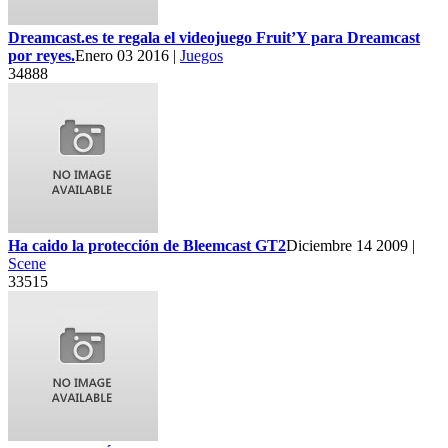
Dreamcast.es te regala el videojuego Fruit’Y para Dreamcast
por reyes.
Enero 03 2016 |
Juegos
34888
Ha caido la protección de Bleemcast GT2
Diciembre 14 2009 |
Scene
33515