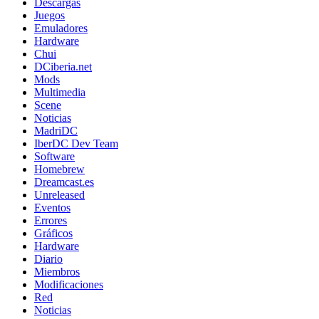
Descargas
Juegos
Emuladores
Hardware
Chui
DCiberia.net
Mods
Multimedia
Scene
Noticias
MadriDC
IberDC Dev Team
Software
Homebrew
Dreamcast.es
Unreleased
Eventos
Errores
Gráficos
Hardware
Diario
Miembros
Modificaciones
Red
Noticias