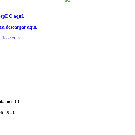
pspDC aquí
.
ra descargar aquí.
lificaciones
abamos!!!!
 en DC!!!