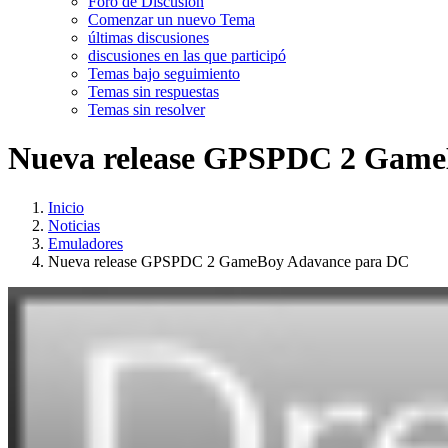
Foro de Discusión
Comenzar un nuevo Tema
últimas discusiones
discusiones en las que participó
Temas bajo seguimiento
Temas sin respuestas
Temas sin resolver
Nueva release GPSPDC 2 Game
Inicio
Noticias
Emuladores
Nueva release GPSPDC 2 GameBoy Adavance para DC