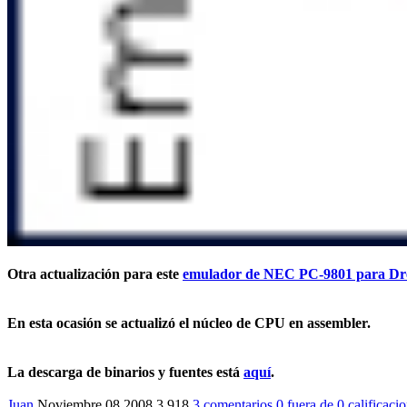
Otra actualización para este
emulador de
NEC PC-9801
para Dr
En esta ocasión se actualizó el núcleo de CPU en assembler.
La descarga de binarios y fuentes está
aquí
.
Juan
Noviembre 08 2008
3,918
3 comentarios
0
fuera de
0 calificaci