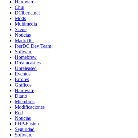
Hardware
Chui
DCiberia.net
Mods
Multimedia
Scene
Noticias
MadriDC
IberDC Dev Team
Software
Homebrew
Dreamcast.es
Unreleased
Eventos
Errores
Gráficos
Hardware
Diario
Miembros
Modificaciones
Red
Noticias
PHP-Fusion
Seguridad
Software