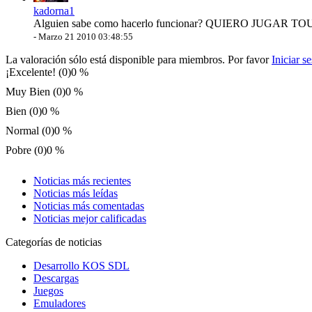
kadorna1
Alguien sabe como hacerlo funcionar? QUIERO JUGAR T
-
Marzo 21 2010 03:48:55
La valoración sólo está disponible para miembros. Por favor
Iniciar s
¡Excelente! (0)
0 %
Muy Bien (0)
0 %
Bien (0)
0 %
Normal (0)
0 %
Pobre (0)
0 %
Noticias más recientes
Noticias más leídas
Noticias más comentadas
Noticias mejor calificadas
Categorías de noticias
Desarrollo KOS SDL
Descargas
Juegos
Emuladores