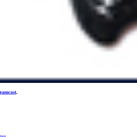
eamcast
.
ones