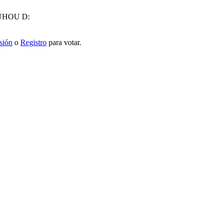
OUHOU D:
esión
o
Registro
para votar.