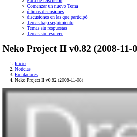
Foro de Discusión
Comenzar un nuevo Tema
últimas discusiones
discusiones en las que participó
Temas bajo seguimiento
Temas sin respuestas
Temas sin resolver
Neko Project II v0.82 (2008-11-
Inicio
Noticias
Emuladores
Neko Project II v0.82 (2008-11-08)