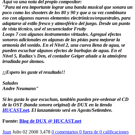
Aquí va una nota del propio compositor:
"Para mi era importante lograr una banda musical que sonara un
poco como los shooters de los 80 y 90 y que a su vez combinara
eso con algunos nuevos elementos electrónicos/orquestrales, para
adaptarse al estilo fresco y atmosférico del juego. Desde un punto
de vista técnico, usé el secuenciador Fruity
Loops 7 con algunos instrumentos virtuales. Agregué efectos
sonoros adicionales en algunas de las pistas para mejorar la
armonía del sonido. En el Nivel 2, una cueva llena de agua, se
pueden escuchar algunos efectos de burbujas de agua. En el
Nivel 5, Radiax's Den, el contador Geiger añade a la atmósfera
irradiada por átomos.
¡¡Espero les guste el resultado!!
Saludos
Andre Neumann"
Si les gusta lo que escuchan, también pueden pre-ordenar el CD
de la OST (banda sonora original) de DUX en la tienda
HUCAST.net
. El lanzamiento será en Agosto/Setiembre.
Fuente:
Blog de DUX @ HUCAST.net
Juan
Julio 02 2008
3,478
0 comentarios
0
fuera de
0 calificaciones