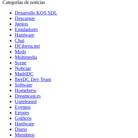
Categorías de noticias
Desarrollo KOS SDL
Descargas
Juegos
Emuladores
Hardware
Chui
DCiberia.net
Mods
Multimedia
Scene
Noticias
MadriDC
IberDC Dev Team
Software
Homebrew
Dreamcast.es
Unreleased
Eventos
Errores
Gráficos
Hardware
Diario
Miembros