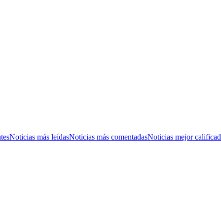
tes
Noticias más leídas
Noticias más comentadas
Noticias mejor califica