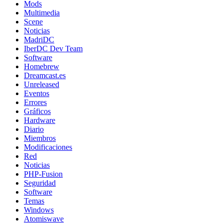
Mods
Multimedia
Scene
Noticias
MadriDC
IberDC Dev Team
Software
Homebrew
Dreamcast.es
Unreleased
Eventos
Errores
Gráficos
Hardware
Diario
Miembros
Modificaciones
Red
Noticias
PHP-Fusion
Seguridad
Software
Temas
Windows
Atomiswave