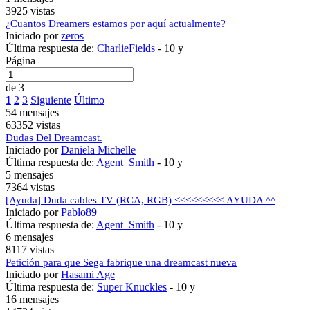
3925 vistas
¿Cuantos Dreamers estamos por aquí actualmente?
Iniciado por
zeros
Última respuesta de:
CharlieFields
-
10 y
Página
de 3
1
2
3
Siguiente
Último
54 mensajes
63352 vistas
Dudas Del Dreamcast.
Iniciado por
Daniela Michelle
Última respuesta de:
Agent_Smith
-
10 y
5 mensajes
7364 vistas
[Ayuda] Duda cables TV (RCA, RGB) <<<<<<<<< AYUDA ^^
Iniciado por
Pablo89
Última respuesta de:
Agent_Smith
-
10 y
6 mensajes
8117 vistas
Petición para que Sega fabrique una dreamcast nueva
Iniciado por
Hasami Age
Última respuesta de:
Super Knuckles
-
10 y
16 mensajes