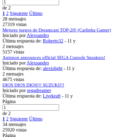
de 2
1
2
Siguiente
Último
28 mensajes
27319 vistas
Mejores juegos de Dreamcast TOP-20! (Carlinha Gamer)
Iniciado por
Alexsandro
Última respuesta de:
Roberto32
-
11 y
2 mensajes
5157 vistas
Anippon announces official SEGA Console Sneakers!
Iniciado por
Alexsandro
Última respuesta de:
alexislight
-
11 y
2 mensajes
4675 vistas
DIOS DIOS DIOS!!! SUZUKI!!!
Iniciado por
segadreamer
Última respuesta de:
Livekraft
-
11 y
Página
de 2
1
2
Siguiente
Último
34 mensajes
25920 vistas
Página