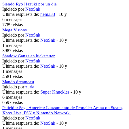
Siendo Ryo Hazuki por un dia
Iniciado por
NeoSnk
Última respuesta de:
nem333
-
10 y
6 mensajes
7789 vistas
Mega Visions
Iniciado por
NeoSnk
Última respuesta de:
NeoSnk
-
10 y
1 mensajes
3987 vistas
Shadow Gangs en kickstarter
Iniciado por
NeoSnk
Última respuesta de:
NeoSnk
-
10 y
1 mensajes
4581 vistas
Mando dreamcast
Iniciado por
zuria
Última respuesta de:
Super Knuckles
-
10 y
6 mensajes
6597 vistas
Petición: Sega America: Lanzamiento de Propeller Arena on Steam,
Xbox Live, PSN y Nintendo Network.
Iniciado por
NeoSnk
Última respuesta de:
NeoSnk
-
10 y
1 mensajes