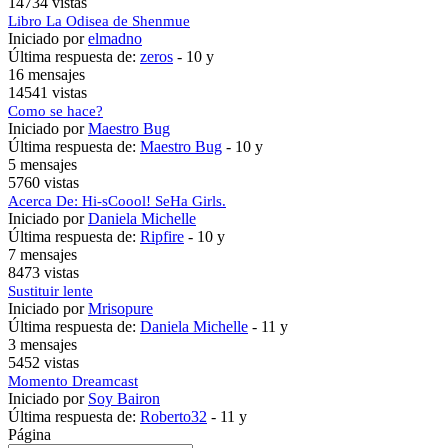
14734 vistas
Libro La Odisea de Shenmue
Iniciado por
elmadno
Última respuesta de:
zeros
-
10 y
16 mensajes
14541 vistas
Como se hace?
Iniciado por
Maestro Bug
Última respuesta de:
Maestro Bug
-
10 y
5 mensajes
5760 vistas
Acerca De: Hi-sCoool! SeHa Girls.
Iniciado por
Daniela Michelle
Última respuesta de:
Ripfire
-
10 y
7 mensajes
8473 vistas
Sustituir lente
Iniciado por
Mrisopure
Última respuesta de:
Daniela Michelle
-
11 y
3 mensajes
5452 vistas
Momento Dreamcast
Iniciado por
Soy Bairon
Última respuesta de:
Roberto32
-
11 y
Página