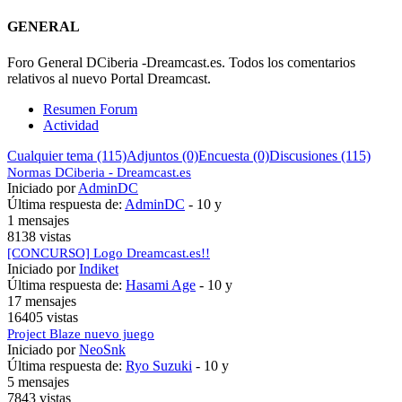
GENERAL
Foro General DCiberia -Dreamcast.es. Todos los comentarios
relativos al nuevo Portal Dreamcast.
Resumen Forum
Actividad
Cualquier tema (115)
Adjuntos (0)
Encuesta (0)
Discusiones (115)
Normas DCiberia - Dreamcast.es
Iniciado por
AdminDC
Última respuesta de:
AdminDC
-
10 y
1 mensajes
8138 vistas
[CONCURSO] Logo Dreamcast.es!!
Iniciado por
Indiket
Última respuesta de:
Hasami Age
-
10 y
17 mensajes
16405 vistas
Project Blaze nuevo juego
Iniciado por
NeoSnk
Última respuesta de:
Ryo Suzuki
-
10 y
5 mensajes
7843 vistas