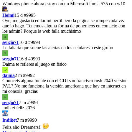
Windows phone ahora estoy con un Microsoft lumia 535 con w10
Hoimi
15 d
#9995
Oye, me gustaria editar mi perfil pero la pagina se rompe cada vez
que lo hago. Tenemos alguna forma de ponerneos en contacto con
los admin? Porque la web falla muchisimo
S
sergio71
16 d
#9994
Le faltaría que suene las alertas en los celulares a este grupo
S
sergio71
16 d
#9993
Daima te refieres al juego en físico
D
daima
2 m
#9992
Conoceis alguna fuente con el CDI san francisco rush 2049 version
PAL? No me funciona la versión americana que hay en internet en
mi consola, gracias
S
sergio71
7 m
#9991
indiket feliz 2026
Indiket
7 m
#9990
Feliz año Dreamers!!