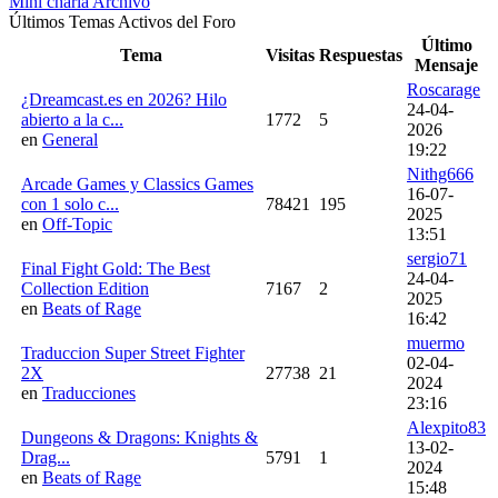
Mini charla Archivo
Últimos Temas Activos del Foro
Último
Tema
Visitas
Respuestas
Mensaje
Roscarage
¿Dreamcast.es en 2026? Hilo
24-04-
abierto a la c...
1772
5
2026
en
General
19:22
Nithg666
Arcade Games y Classics Games
16-07-
con 1 solo c...
78421
195
2025
en
Off-Topic
13:51
sergio71
Final Fight Gold: The Best
24-04-
Collection Edition
7167
2
2025
en
Beats of Rage
16:42
muermo
Traduccion Super Street Fighter
02-04-
2X
27738
21
2024
en
Traducciones
23:16
Alexpito83
Dungeons & Dragons: Knights &
13-02-
Drag...
5791
1
2024
en
Beats of Rage
15:48