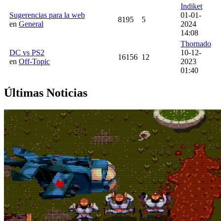
Indiket
Sugerencias para la web
01-01-
8195
5
en
General
2024
14:08
Thornado
DC vs PS2
10-12-
16156
12
en
Off-Topic
2023
01:40
Últimas Noticias