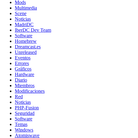
Mods
Multimedia
Scene
Noticias
MadriDC
IberDC Dev Team
Software
Homebrew
Dreamcast.es
Unreleased
Eventos
Errores
Gráficos
Hardware
Diario
Miembros
Modificaciones
Red
Noticias
PHP-Fusion
Seguridad
Software
Temas
Windows
Atomiswave