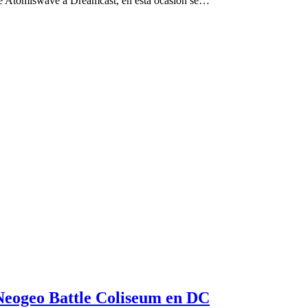
e Atomiswave a Dreamcast, en esta ocasión se…
Neogeo Battle Coliseum en DC