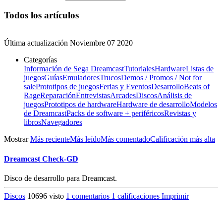
Todos los artículos
Última actualización
Noviembre 07 2020
Categorías
Información de Sega Dreamcast
Tutoriales
Hardware
Listas de
juegos
Guías
Emuladores
Trucos
Demos / Promos / Not for
sale
Prototipos de juegos
Ferias y Eventos
Desarrollo
Beats of
Rage
Reparación
Entrevistas
Arcades
Discos
Análisis de
juegos
Prototipos de hardware
Hardware de desarrollo
Modelos
de Dreamcast
Packs de software + periféricos
Revistas y
libros
Navegadores
Mostrar
Más reciente
Más leído
Más comentado
Calificación más alta
Dreamcast Check-GD
Disco de desarrollo para Dreamcast.
Discos
10696 visto
1 comentarios
1 calificaciones
Imprimir