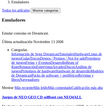
Emuladores
Todos los artículos
Mostrar categorías
Emuladores
Emular consolas en Dreamcast.
Última actualización
Noviembre 13 2008
Categorías
Información de Sega Dreamcast
Tutoriales
Hardware
Listas de
juegos
Guías
Trucos
Demos / Promos / Not for sale
Prototipos
de juegos
Ferias y Eventos
Desarrollo
Beats of
Rage
Reparación
Entrevistas
Arcades
Discos
Análisis de
juegos
Prototipos de hardware
Hardware de desarrollo
Modelos
de Dreamcast
Packs de software + periféricos
Revistas y
libros
Navegadores
Mostrar
Más reciente
Más leído
Más comentado
Calificación más alta
Juegos de NEO·GEO CD selfboot con NEO4ALL