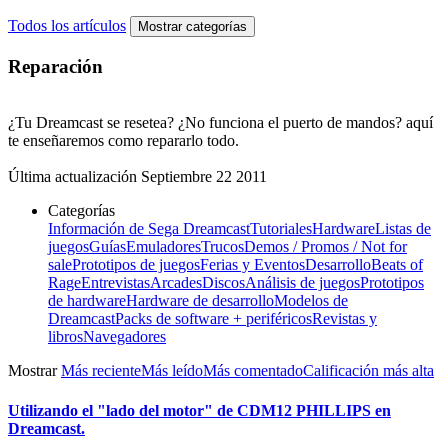
Todos los artículos
Mostrar categorías
Reparación
¿Tu Dreamcast se resetea? ¿No funciona el puerto de mandos? aquí
te enseñaremos como repararlo todo.
Última actualización
Septiembre 22 2011
Categorías
Información de Sega Dreamcast
Tutoriales
Hardware
Listas de
juegos
Guías
Emuladores
Trucos
Demos / Promos / Not for
sale
Prototipos de juegos
Ferias y Eventos
Desarrollo
Beats of
Rage
Entrevistas
Arcades
Discos
Análisis de juegos
Prototipos
de hardware
Hardware de desarrollo
Modelos de
Dreamcast
Packs de software + periféricos
Revistas y
libros
Navegadores
Mostrar
Más reciente
Más leído
Más comentado
Calificación más alta
Utilizando el "lado del motor" de CDM12 PHILLIPS en
Dreamcast.