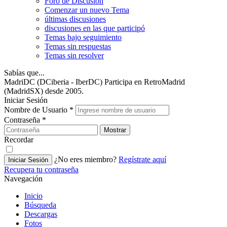
Foro de Discusión
Comenzar un nuevo Tema
últimas discusiones
discusiones en las que participó
Temas bajo seguimiento
Temas sin respuestas
Temas sin resolver
Sabías que...
MadriDC (DCiberia - IberDC) Participa en RetroMadrid
(MadridSX) desde 2005.
Iniciar Sesión
Nombre de Usuario
*
Contraseña
*
Mostrar
Recordar
¿No eres miembro?
Regístrate aquí
Iniciar Sesión
Recupera tu contraseña
Navegación
Inicio
Búsqueda
Descargas
Fotos