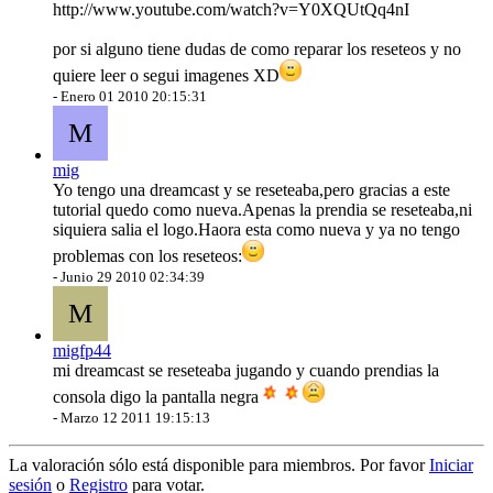
http://www.youtube.com/watch?v=Y0XQUtQq4nI
por si alguno tiene dudas de como reparar los reseteos y no
quiere leer o segui imagenes XD
-
Enero 01 2010 20:15:31
M
mig
Yo tengo una dreamcast y se reseteaba,pero gracias a este
tutorial quedo como nueva.Apenas la prendia se reseteaba,ni
siquiera salia el logo.Haora esta como nueva y ya no tengo
problemas con los reseteos:
-
Junio 29 2010 02:34:39
M
migfp44
mi dreamcast se reseteaba jugando y cuando prendias la
consola digo la pantalla negra
-
Marzo 12 2011 19:15:13
La valoración sólo está disponible para miembros. Por favor
Iniciar
sesión
o
Registro
para votar.