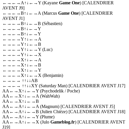
←→←→A↑↓←→Y (Kayane
Game One
) [CALENDRIER
AVENT J9]
←→←→B↑↓←→A (Marcus
Game One
) [CALENDRIER
AVENT J1]
←→←→B↑↓←→B (Sébastien)
←→←→B↑↓←→Y
←→←→B↑↓←→Y
←→←→Y↑↓←→A
←→←→Y↑↓←→B
←→←→Y↑↓←→Y (Luc)
←→←→Y↑↓←→X
←→←→X↑↓←→A
←→←→X↑↓←→B
←→←→X↑↓←→Y
←→←→X↑↓←→X (Benjamin)
←→←→ ↑↑↓↓AB
←→←→ ↑↑↓↓XY (Saturday Man) [CALENDRIER AVENT J17]
AA←→X↑↓←→Y (Psychodelik / Poche)
AA←→X↑↓←→A (WahWah)
AA←→X↑↓←→B
AA←→A↑↓←→A (Magnum) [CALENDRIER AVENT J5]
AA←→A↑↓←→B (Julien Chièze) [CALENDRIER AVENT J18]
AA←→A↑↓←→Y (Plume)
AA←→A↑↓←→X (Julo
Gameblog.fr
) [CALENDRIER AVENT
J19]