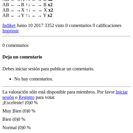
AB ← →B ↑↓ ← → B
x2
AB ← →X ↑↓ ← → X
x2
AB ← →Y ↑↓ ← → Y
x2
Indiket
Junio 10 2017
3352 visto
0 comentarios
0 calificaciones
Imprimir
0 comentarios
Deja un comentario
Debes iniciar sesión para publicar un comentario.
No hay comentarios.
La valoración sólo está disponible para miembros. Por favor
Iniciar
sesión
o
Registro
para votar.
¡Excelente! (0)
0 %
Muy Bien (0)
0 %
Bien (0)
0 %
Normal (0)
0 %