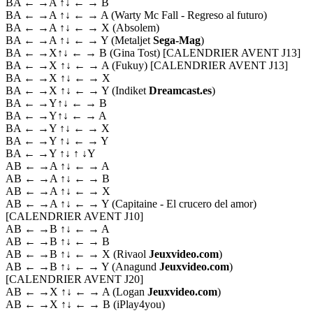
BA ← →A ↑↓ ← → B
BA ← →A ↑↓ ← → A (Warty Mc Fall - Regreso al futuro)
BA ← →A ↑↓ ← → X (Absolem)
BA ← →A ↑↓ ← → Y (Metaljet
Sega-Mag
)
BA ← →X↑↓ ← → B (Gina Tost) [CALENDRIER AVENT J13]
BA ← →X ↑↓ ← → A (Fukuy) [CALENDRIER AVENT J13]
BA ← →X ↑↓ ← → X
BA ← →X ↑↓ ← → Y (Indiket
Dreamcast.es
)
BA ← →Y↑↓ ← → B
BA ← →Y↑↓ ← → A
BA ← →Y ↑↓ ← → X
BA ← →Y ↑↓ ← → Y
BA ← →Y ↑↓ ↑ ↓Y
AB ← →A ↑↓ ← → A
AB ← →A ↑↓ ← → B
AB ← →A ↑↓ ← → X
AB ← →A ↑↓ ← → Y (Capitaine - El crucero del amor)
[CALENDRIER AVENT J10]
AB ← →B ↑↓ ← → A
AB ← →B ↑↓ ← → B
AB ← →B ↑↓ ← → X (Rivaol
Jeuxvideo.com
)
AB ← →B ↑↓ ← → Y (Anagund
Jeuxvideo.com
)
[CALENDRIER AVENT J20]
AB ← →X ↑↓ ← → A (Logan
Jeuxvideo.com
)
AB ← →X ↑↓ ← → B (iPlay4you)