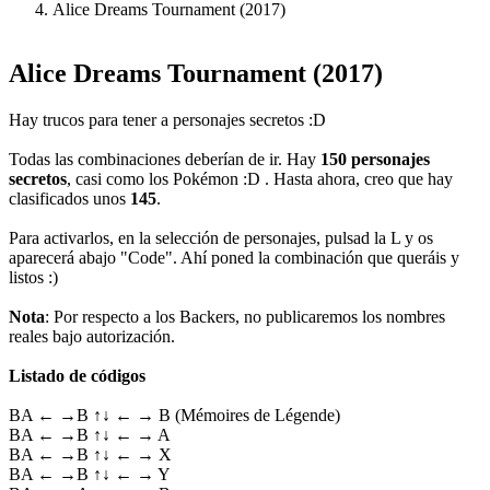
Alice Dreams Tournament (2017)
Alice Dreams Tournament (2017)
Hay trucos para tener a personajes secretos :D
Todas las combinaciones deberían de ir. Hay
150 personajes
secretos
, casi como los Pokémon :D . Hasta ahora, creo que hay
clasificados unos
145
.
Para activarlos, en la selección de personajes, pulsad la L y os
aparecerá abajo "Code". Ahí poned la combinación que queráis y
listos :)
Nota
: Por respecto a los Backers, no publicaremos los nombres
reales bajo autorización.
Listado de códigos
BA ← →B ↑↓ ← → B (Mémoires de Légende)
BA ← →B ↑↓ ← → A
BA ← →B ↑↓ ← → X
BA ← →B ↑↓ ← → Y