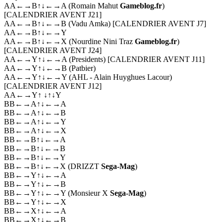
AA←→B↑↓←→A (Romain Mahut
Gameblog.fr
)
[CALENDRIER AVENT J21]
AA←→B↑↓←→B (Vadu Amka) [CALENDRIER AVENT J7]
AA←→B↑↓←→Y
AA←→B↑↓←→X (Nourdine Nini Traz
Gameblog.fr
)
[CALENDRIER AVENT J24]
AA←→Y↑↓←→A (Presidents) [CALENDRIER AVENT J11]
AA←→Y↑↓←→B (Patbier)
AA←→Y↑↓←→Y (AHL - Alain Huyghues Lacour)
[CALENDRIER AVENT J12]
AA←→Y↑ ↓↑↓Y
BB←→A↑↓←→A
BB←→A↑↓←→B
BB←→A↑↓←→Y
BB←→A↑↓←→X
BB←→B↑↓←→A
BB←→B↑↓←→B
BB←→B↑↓←→Y
BB←→B↑↓←→X (DRIZZT
Sega-Mag
)
BB←→Y↑↓←→A
BB←→Y↑↓←→B
BB←→Y↑↓←→Y (Monsieur X
Sega-Mag
)
BB←→Y↑↓←→X
BB←→X↑↓←→A
BB←→X↑↓←→B