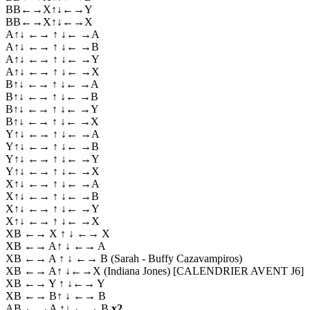
BB←→X↑↓←→Y
BB←→X↑↓←→X
A↑↓ ←→ ↑ ↓← →A
A↑↓ ←→ ↑ ↓← →B
A↑↓ ←→ ↑ ↓← →Y
A↑↓ ←→ ↑ ↓← →X
B↑↓ ←→ ↑ ↓← →A
B↑↓ ←→ ↑ ↓← →B
B↑↓ ←→ ↑ ↓← →Y
B↑↓ ←→ ↑ ↓← →X
Y↑↓ ←→ ↑ ↓← →A
Y↑↓ ←→ ↑ ↓← →B
Y↑↓ ←→ ↑ ↓← →Y
Y↑↓ ←→ ↑ ↓← →X
X↑↓ ←→ ↑ ↓← →A
X↑↓ ←→ ↑ ↓← →B
X↑↓ ←→ ↑ ↓← →Y
X↑↓ ←→ ↑ ↓← →X
XB ←→ X ↑ ↓ ←→ X
XB ←→ A↑ ↓ ←→ A
XB ←→ A ↑ ↓ ←→ B (Sarah - Buffy Cazavampiros)
XB ←→ A↑ ↓←→X (Indiana Jones) [CALENDRIER AVENT J6]
XB ←→ Y ↑ ↓←→ Y
XB ←→ B↑ ↓ ←→ B
AB ← →A ↑↓ ← → B
x2