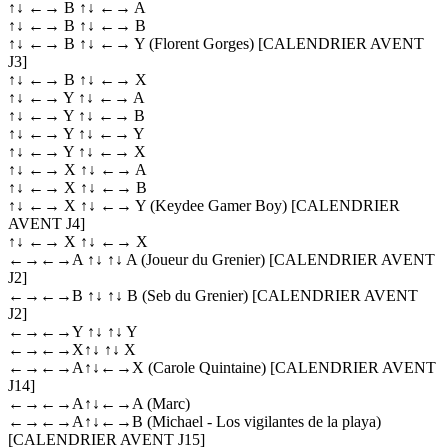
↑↓ ←→ B ↑↓ ←→ A
↑↓ ←→ B ↑↓ ←→ B
↑↓ ←→ B ↑↓ ←→ Y (Florent Gorges) [CALENDRIER AVENT
J3]
↑↓ ←→ B ↑↓ ←→ X
↑↓ ←→ Y ↑↓ ←→ A
↑↓ ←→ Y ↑↓ ←→ B
↑↓ ←→ Y ↑↓ ←→ Y
↑↓ ←→ Y ↑↓ ←→ X
↑↓ ←→ X ↑↓ ←→ A
↑↓ ←→ X ↑↓ ←→ B
↑↓ ←→ X ↑↓ ←→ Y (Keydee Gamer Boy) [CALENDRIER
AVENT J4]
↑↓ ←→ X ↑↓ ←→ X
←→←→A ↑↓ ↑↓ A (Joueur du Grenier) [CALENDRIER AVENT
J2]
←→←→B ↑↓ ↑↓ B (Seb du Grenier) [CALENDRIER AVENT
J2]
←→←→Y ↑↓ ↑↓ Y
←→←→X↑↓ ↑↓ X
←→←→A↑↓←→X (Carole Quintaine) [CALENDRIER AVENT
J14]
←→←→A↑↓←→A (Marc)
←→←→A↑↓←→B (Michael - Los vigilantes de la playa)
[CALENDRIER AVENT J15]