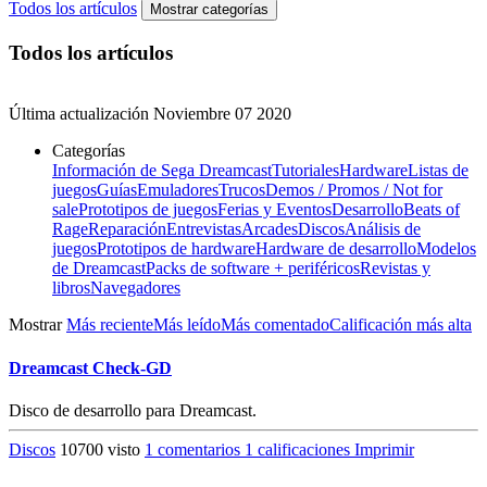
Todos los artículos
Mostrar categorías
Todos los artículos
Última actualización
Noviembre 07 2020
Categorías
Información de Sega Dreamcast
Tutoriales
Hardware
Listas de
juegos
Guías
Emuladores
Trucos
Demos / Promos / Not for
sale
Prototipos de juegos
Ferias y Eventos
Desarrollo
Beats of
Rage
Reparación
Entrevistas
Arcades
Discos
Análisis de
juegos
Prototipos de hardware
Hardware de desarrollo
Modelos
de Dreamcast
Packs de software + periféricos
Revistas y
libros
Navegadores
Mostrar
Más reciente
Más leído
Más comentado
Calificación más alta
Dreamcast Check-GD
Disco de desarrollo para Dreamcast.
Discos
10700 visto
1 comentarios
1 calificaciones
Imprimir