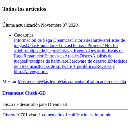
Todos los artículos
Última actualización
Noviembre 07 2020
Categorías
Información de Sega Dreamcast
Tutoriales
Hardware
Listas de
juegos
Guías
Emuladores
Trucos
Demos / Promos / Not for
sale
Prototipos de juegos
Ferias y Eventos
Desarrollo
Beats of
Rage
Reparación
Entrevistas
Arcades
Discos
Análisis de
juegos
Prototipos de hardware
Hardware de desarrollo
Modelos
de Dreamcast
Packs de software + periféricos
Revistas y
libros
Navegadores
Mostrar
Más reciente
Más leído
Más comentado
Calificación más alta
Dreamcast Check-GD
Disco de desarrollo para Dreamcast.
Discos
10701 visto
1 comentarios
1 calificaciones
Imprimir