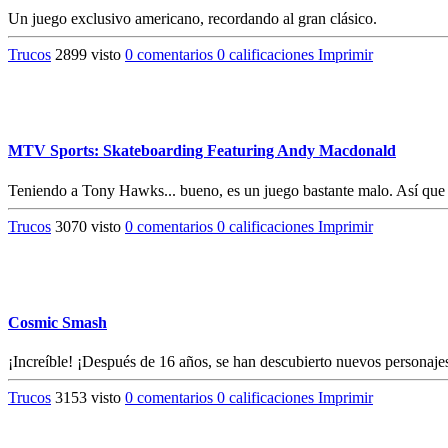
Un juego exclusivo americano, recordando al gran clásico.
Trucos
2899 visto
0 comentarios
0 calificaciones
Imprimir
MTV Sports: Skateboarding Featuring Andy Macdonald
Teniendo a Tony Hawks... bueno, es un juego bastante malo. Así que 
Trucos
3070 visto
0 comentarios
0 calificaciones
Imprimir
Cosmic Smash
¡Increíble! ¡Después de 16 años, se han descubierto nuevos personajes
Trucos
3153 visto
0 comentarios
0 calificaciones
Imprimir