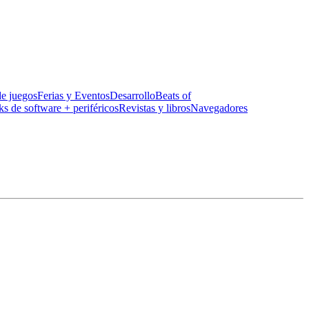
de juegos
Ferias y Eventos
Desarrollo
Beats of
ks de software + periféricos
Revistas y libros
Navegadores