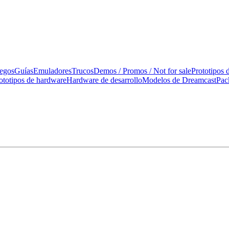
uegos
Guías
Emuladores
Trucos
Demos / Promos / Not for sale
Prototipos 
ototipos de hardware
Hardware de desarrollo
Modelos de Dreamcast
Pac