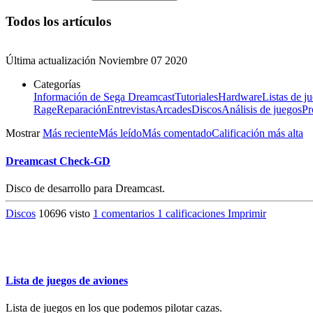
Todos los artículos
Última actualización
Noviembre 07 2020
Categorías
Información de Sega Dreamcast
Tutoriales
Hardware
Listas de j
Rage
Reparación
Entrevistas
Arcades
Discos
Análisis de juegos
Pr
Mostrar
Más reciente
Más leído
Más comentado
Calificación más alta
Dreamcast Check-GD
Disco de desarrollo para Dreamcast.
Discos
10696 visto
1 comentarios
1 calificaciones
Imprimir
Lista de juegos de aviones
Lista de juegos en los que podemos pilotar cazas.