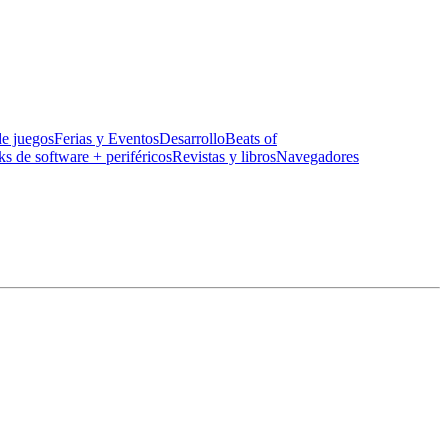
de juegos
Ferias y Eventos
Desarrollo
Beats of
ks de software + periféricos
Revistas y libros
Navegadores