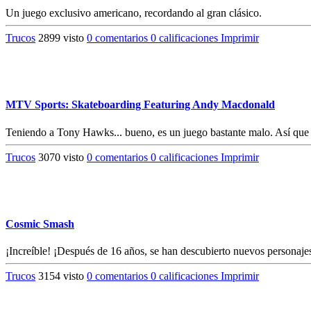
Un juego exclusivo americano, recordando al gran clásico.
Trucos
2899 visto
0 comentarios
0 calificaciones
Imprimir
MTV Sports: Skateboarding Featuring Andy Macdonald
Teniendo a Tony Hawks... bueno, es un juego bastante malo. Así que 
Trucos
3070 visto
0 comentarios
0 calificaciones
Imprimir
Cosmic Smash
¡Increíble! ¡Después de 16 años, se han descubierto nuevos personajes
Trucos
3154 visto
0 comentarios
0 calificaciones
Imprimir