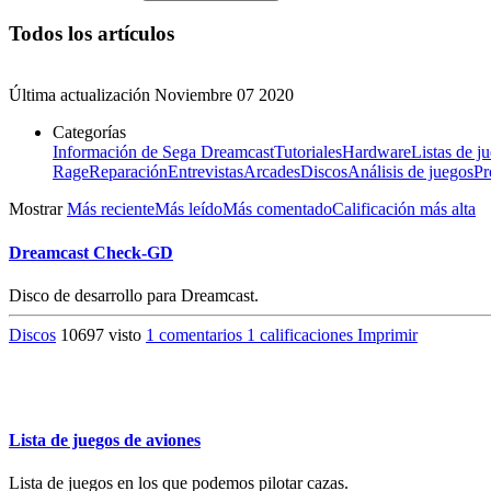
Todos los artículos
Última actualización
Noviembre 07 2020
Categorías
Información de Sega Dreamcast
Tutoriales
Hardware
Listas de j
Rage
Reparación
Entrevistas
Arcades
Discos
Análisis de juegos
Pr
Mostrar
Más reciente
Más leído
Más comentado
Calificación más alta
Dreamcast Check-GD
Disco de desarrollo para Dreamcast.
Discos
10697 visto
1 comentarios
1 calificaciones
Imprimir
Lista de juegos de aviones
Lista de juegos en los que podemos pilotar cazas.