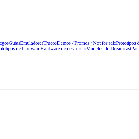
uegos
Guías
Emuladores
Trucos
Demos / Promos / Not for sale
Prototipos 
ototipos de hardware
Hardware de desarrollo
Modelos de Dreamcast
Pac