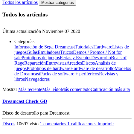
Todos los artículos
Mostrar categorías
Todos los artículos
Última actualización
Noviembre 07 2020
Categorías
Información de Sega Dreamcast
Tutoriales
Hardware
Listas de
juegos
Guías
Emuladores
Trucos
Demos / Promos / Not for
sale
Prototipos de juegos
Ferias y Eventos
Desarrollo
Beats of
Rage
Reparación
Entrevistas
Arcades
Discos
Análisis de
juegos
Prototipos de hardware
Hardware de desarrollo
Modelos
de Dreamcast
Packs de software + periféricos
Revistas y
libros
Navegadores
Mostrar
Más reciente
Más leído
Más comentado
Calificación más alta
Dreamcast Check-GD
Disco de desarrollo para Dreamcast.
Discos
10697 visto
1 comentarios
1 calificaciones
Imprimir